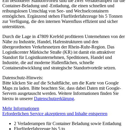
Ein besonderer Standortvorteil sind die zwei Verladerampen für die
Container-Beladung und -Entladung, die einen schnellen und
reibungslosen Umschlag von See- und Wechselcontainern
ermöglichen. Ergänzend stehen Flurförderfahrzeuge bis 5 Tonnen
zur Verfügung, die den internen Warenfluss effizient und sicher
unterstützen.
Durch die Lage in 47809 Krefeld profitieren Unternehmen von der
Nähe zu Industrie, Handel, Hafenstrukturen und den
übergeordneten Verkehrsnetzen der Rhein-Ruhr-Region. Das
Logistikcenter Märkische Straße (KR) ist damit ein attraktiver
Standort für Logistikunternehmen, Speditionen, Handel und
Industrie, die auf moderne Hallenflächen, schnelle
Containerabwicklung und strategische Standortvorteile setzen.
Datenschutz-Hinweis:
Bitte klicken Sie auf die Schaltfläche, um die Karte von Google
Maps zu laden. Bitte beachten Sie, dass dabei Daten mit Google-
Servern ausgetauscht werden. Weitere Informationen finden Sie
hierzu in unserer
Datenschutzerklärung
.
Mehr Informationen
Erforderlichen Service akzeptieren und Inhalte entsperren
2 Verladerampen für Container Beladung sowie Entladung
Flurförderfahrzeuge bis 5 to